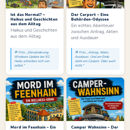
Ist das Normal? –
Der Carport – Eine
Haikus und Geschichten
Behörden-Odyssee
aus dem Alltag
Ein echtes Abenteuer
Haikus und Geschichten
zwischen Antrag, Akten
aus dem Alltag
und Ausdauer
💬 Fritz: „Gleisänderung.
💬 Fritz: „Antrag. Akten.
Windows Update bei 92.
Ausdauer. Und am Ende
Haiku schreiben sich von
steht ein Carport. Oder auch
selbst."
nicht."
Mord im Feenhain – Ein
Camper Wahnsinn – Der