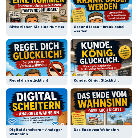
Bitte ziehen Sie eine Nummer
Gesund leben – krank dabei
werden
Regel dich glücklich!
Kunde. König. Glücklich.
Digital Scheitern – Analoger
Das Ende vom Wahnsinn
Wahnsinn