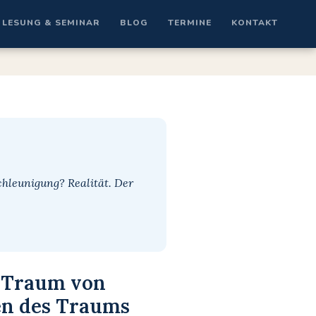
LESUNG & SEMINAR
BLOG
TERMINE
KONTAKT
chleunigung? Realität. Der
 Traum von
en des Traums